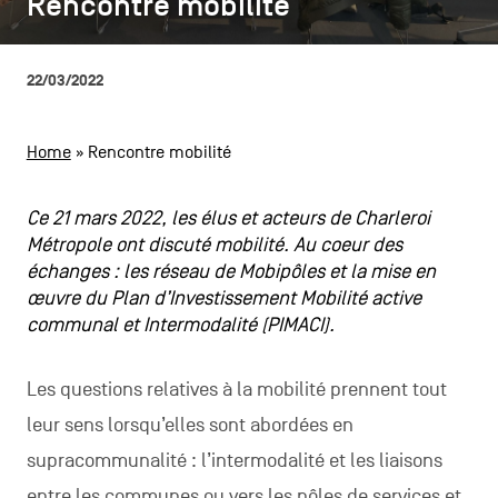
Rencontre mobilité
Rencontre mobilité
CONTACTEZ-NOUS
secondaire
MENTIONS LÉGALES
22/03/2022
COOKIES POLICY
Home
»
Rencontre mobilité
POLITIQUE VIE PRIVÉE
Ce 21 mars 2022, les élus et acteurs de Charleroi
Facebook
Instagram
Youtube
LinkedIn
Métropole ont discuté mobilité. Au coeur des
échanges : les réseau de Mobipôles et la mise en
œuvre du Plan d’Investissement Mobilité active
communal et Intermodalité (PIMACI).
FR
NL
EN
Les questions relatives à la mobilité prennent tout
leur sens lorsqu’elles sont abordées en
supracommunalité : l’intermodalité et les liaisons
entre les communes ou vers les pôles de services et