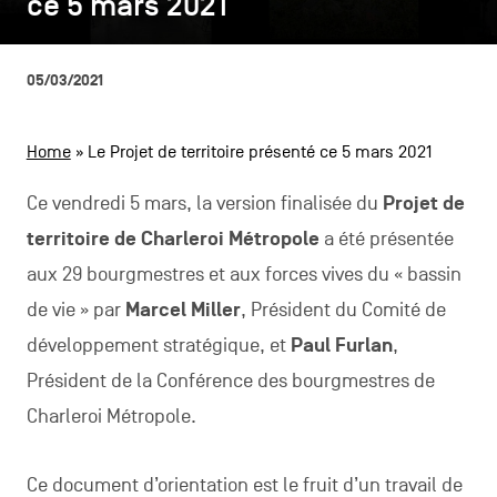
ce 5 mars 2021
ce 5 mars 2021
CONTACTEZ-NOUS
secondaire
MENTIONS LÉGALES
05/03/2021
COOKIES POLICY
Home
»
Le Projet de territoire présenté ce 5 mars 2021
POLITIQUE VIE PRIVÉE
Ce vendredi 5 mars, la version finalisée du
Projet de
Facebook
Instagram
Youtube
LinkedIn
territoire de Charleroi Métropole
a été présentée
aux 29 bourgmestres et aux forces vives du « bassin
de vie » par
Marcel Miller
, Président du Comité de
FR
NL
EN
développement stratégique, et
Paul Furlan
,
Président de la Conférence des bourgmestres de
Charleroi Métropole.
Ce document d’orientation est le fruit d’un travail de