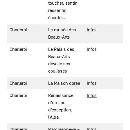
toucher, sentir,
ressentir,
écouter…
Charleroi
Le musée des
Infos
Beaux-Arts
Charleroi
Le Palais des
Infos
Beaux-Arts
dévoile ses
coulisses
Charleroi
La Maison dorée
Infos
Charleroi
Renaissance
Infos
d’un lieu
d’exception,
l’Alba
Charleroi
Marchienne-au-
Infos