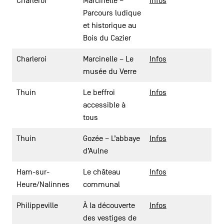
Charleroi
Marcinelle –
Infos
Parcours ludique
et historique au
Bois du Cazier
Charleroi
Marcinelle – Le
Infos
musée du Verre
Thuin
Le beffroi
Infos
accessible à
tous
Thuin
Gozée – L’abbaye
Infos
d’Aulne
Ham-sur-
Le château
Infos
Heure/Nalinnes
communal
Philippeville
À la découverte
Infos
des vestiges de