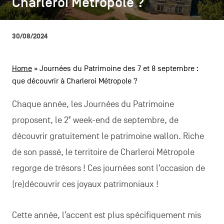
Charleroi Métropole ?
Charleroi Métropole ?
CONTACTEZ-NOUS
secondaire
MENTIONS LÉGALES
30/08/2024
COOKIES POLICY
Home
»
Journées du Patrimoine des 7 et 8 septembre :
que découvrir à Charleroi Métropole ?
POLITIQUE VIE PRIVÉE
Facebook
Instagram
Youtube
LinkedIn
Chaque année, les Journées du Patrimoine
e
proposent, le 2
week-end de septembre,
de
découvrir gratuitement le patrimoine wallon. Riche
FR
NL
EN
de son passé, le territoire de Charleroi Métropole
regorge de trésors ! Ces journées sont l’occasion de
(re)découvrir ces joyaux patrimoniaux !
Cette année, l’accent est plus spécifiquement mis