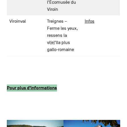
l’Écomusée du
Viroin
Viroinval
Treignes –
Infos
Ferme les yeux,
ressens la
vi(e)’lla plus
gallo-romaine
Pour plus d’informations