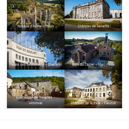
Abbaye d’Aulne – Thuin
Château de Seneffe
Palais des Beaux-Arts – Charleroi
Bois du Cazier – Marcinelle
Ecomusée de Treignes –
Viroinval
Château de la Paix – Fleurus