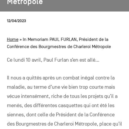
Métropole
Métropole
CONTACTEZ-NOUS
secondaire
MENTIONS LÉGALES
12/04/2023
COOKIES POLICY
Home
»
In Memoriam PAUL FURLAN, Président de la
Conférence des Bourgmestres de Charleroi Métropole
POLITIQUE VIE PRIVÉE
Facebook
Instagram
Youtube
LinkedIn
Ce lundi 10 avril, Paul Furlan s’en est allé…
Il nous a quittés après un combat inégal contre la
FR
NL
EN
maladie, au terme d’une vie bien trop courte mais
vécue intensément, riche de tous les projets qu’il a
menés, des différentes casquettes qui ont été les
siennes, dont celle de Président de la Conférence
des Bourgmestres de Charleroi Métropole, place qu’il