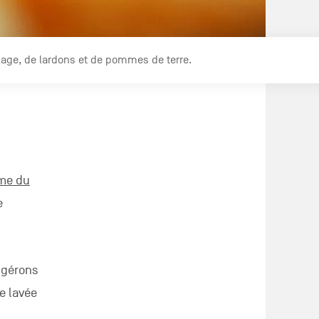
mage, de lardons et de pommes de terre.
me du
e
ggérons
e lavée