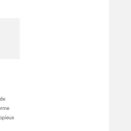
 de
erme
copieux