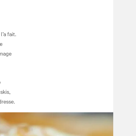
’a fait.
he
omage
e
skis,
dresse.