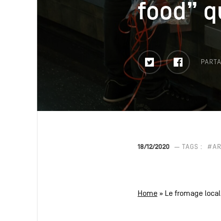
food” qu
food” qu
Twitter
Faceboo
PARTA
18/12/2020
— TAGS :
#AR
Home
»
Le fromage local,