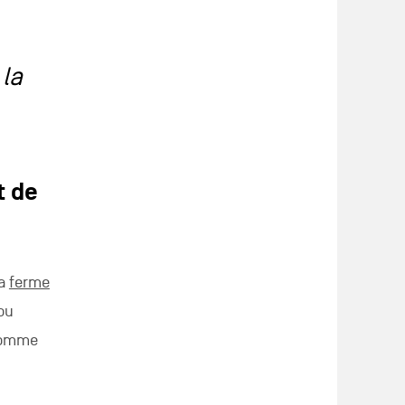
 la
t de
la
ferme
 ou
 pomme