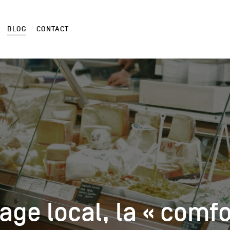
BLOG
CONTACT
age local, la « comfo
age local, la « comfo