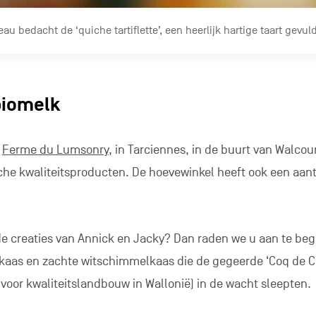
au bedacht de ‘quiche tartiflette’, een heerlijk hartige taart gev
biomelk
e
Ferme du Lumsonry
, in Tarciennes, in de buurt van Walcou
che kwaliteitsproducten. De hoevewinkel heeft ook een aant
e creaties van Annick en Jacky? Dan raden we u aan te be
aas en zachte witschimmelkaas die de gegeerde ‘Coq de Cr
s voor kwaliteitslandbouw in Wallonië) in de wacht sleepten.