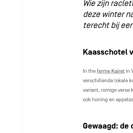
Wie zijn racle
deze winter na
terecht bij e
Kaasschotel v
In the
ferme Kairet
in 
verschillende lokale 
variant, romige verse k
ook honing en appels
Gewaagd: de q