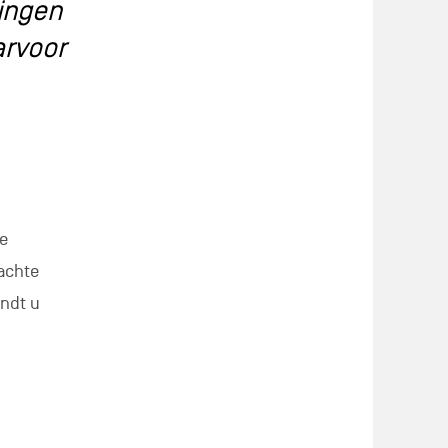
dingen
arvoor
de
zachte
indt u