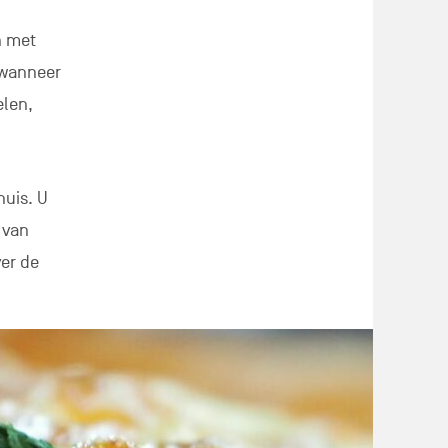
n met
, wanneer
elen,
huis. U
 van
ver de