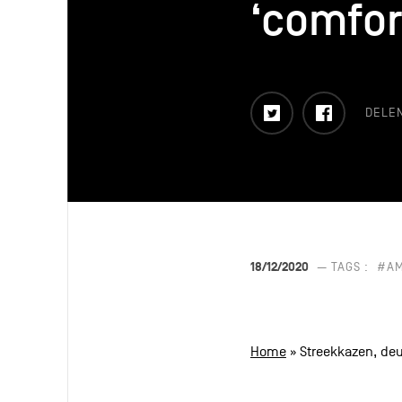
‘comfor
‘comfor
Twitter
Faceboo
DELE
18/12/2020
— TAGS :
#A
Home
»
Streekkazen, de