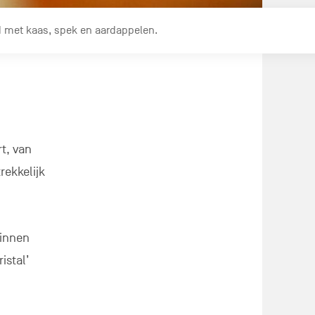
uld met kaas, spek en aardappelen.
rt, van
rekkelijk
ginnen
istal’