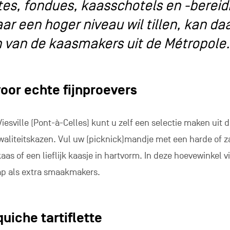
ttes, fondues, kaasschotels en -berei
ar een hoger niveau wil tillen, kan da
en van de kaasmakers uit de Métropole.
oor echte fijnproevers
Viesville (Pont-à-Celles) kunt u zelf een selectie maken uit 
kwaliteitskazen. Vul uw (picknick)mandje met een harde of 
aas of een lieflijk kaasje in hartvorm. In deze hoevewinkel v
ap als extra smaakmakers.
uiche tartiflette