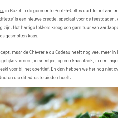
au
, in Buzet in de gemeente Pont-à-Celles durfde het aan e
tiflette’ is een nieuwe creatie, speciaal voor de feestdagen
g zijn. Het hartige lekkers kreeg een garnituur van aardapp
jes gesmolten kaas.
recept, maar de Chèvrerie du Cadeau heeft nog veel meer in 
ogelijke vormen:, in sneetjes, op een kaasplank, in een jasje
eski voor bij het aperitief. En dan hebben we het nog niet o
ucten die dit adres te bieden heeft.