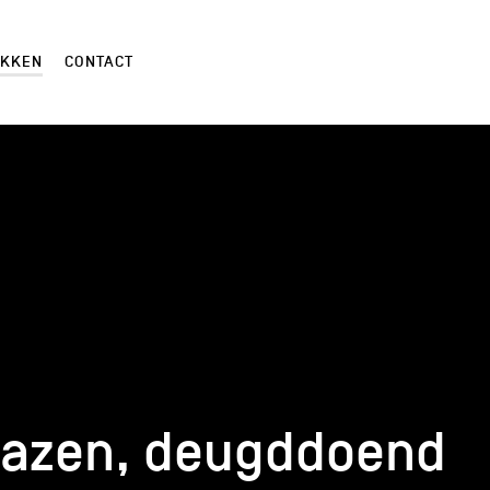
EKKEN
CONTACT
kazen, deugddoend
kazen, deugddoend