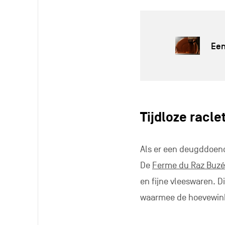
Een
Tijdloze racle
Als er een deugddoend 
De
Ferme du Raz Buz
en fijne vleeswaren. 
waarmee de hoevewin