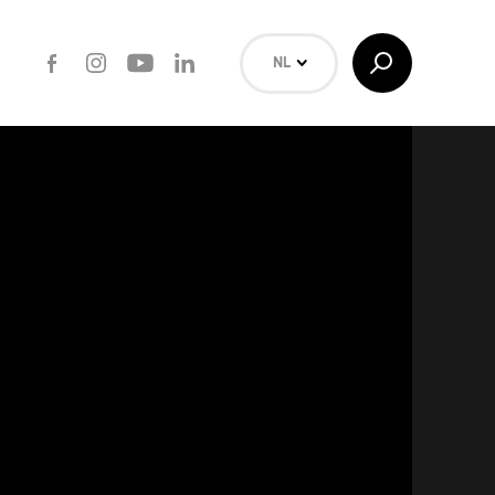
Facebook
Instagram
Youtube
LinkedIn
Toggle
NL
Search
EN
FR
Zoeken