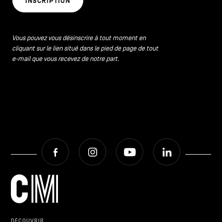
INSCRIPTION
CONTACTEZ-NOUS
secondaire
MENTIONS LÉGALES
Vous pouvez vous désinscrire à tout moment en
cliquant sur le lien situé dans le pied de page de tout
COOKIES POLICY
e-mail que vous recevez de notre part.
POLITIQUE VIE PRIVÉE
Facebook
Instagram
Youtube
LinkedIn
Facebook
Instagram
Youtube
LinkedIn
FR
NL
EN
DÉCOUVRIR