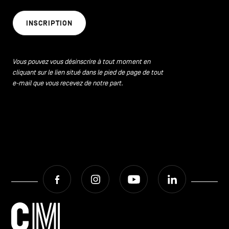
CONTACTEZ-NOUS
secondaire
INSCRIPTION
MENTIONS LÉGALES
COOKIES POLICY
Vous pouvez vous désinscrire à tout moment en
cliquant sur le lien situé dans le pied de page de tout
e-mail que vous recevez de notre part.
POLITIQUE VIE PRIVÉE
Facebook
Instagram
Youtube
LinkedIn
FR
NL
EN
Facebook
Instagram
Youtube
LinkedIn