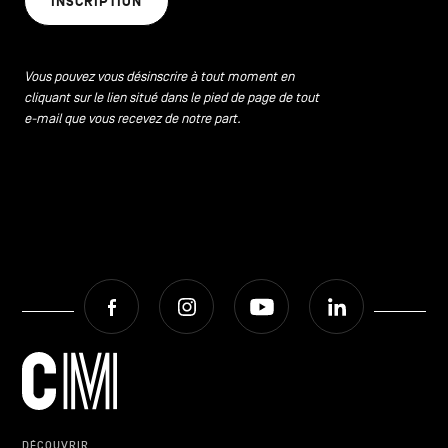
INSCRIPTION
CONTACTEZ-NOUS
secondaire
MENTIONS LÉGALES
Vous pouvez vous désinscrire à tout moment en
cliquant sur le lien situé dans le pied de page de tout
COOKIES POLICY
e-mail que vous recevez de notre part.
POLITIQUE VIE PRIVÉE
Facebook
Instagram
Youtube
LinkedIn
Facebook
Instagram
Youtube
LinkedIn
FR
NL
EN
DÉCOUVRIR