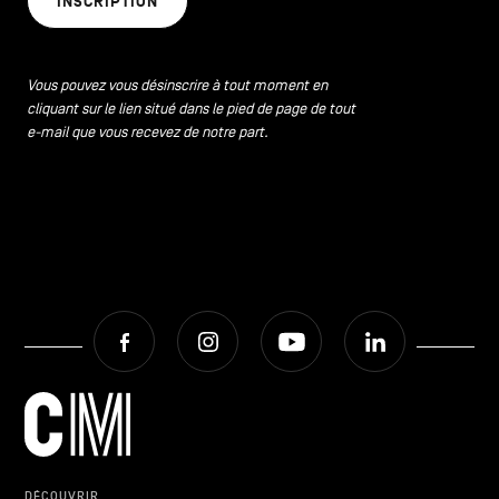
INSCRIPTION
CONTACTEZ-NOUS
secondaire
MENTIONS LÉGALES
Vous pouvez vous désinscrire à tout moment en
cliquant sur le lien situé dans le pied de page de tout
COOKIES POLICY
e-mail que vous recevez de notre part.
POLITIQUE VIE PRIVÉE
Facebook
Instagram
Youtube
LinkedIn
Facebook
Instagram
Youtube
LinkedIn
FR
NL
EN
DÉCOUVRIR