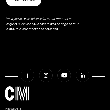
INSCRIPTION
CONTACTEZ-NOUS
secondaire
MENTIONS LÉGALES
Vous pouvez vous désinscrire à tout moment en
cliquant sur le lien situé dans le pied de page de tout
COOKIES POLICY
e-mail que vous recevez de notre part.
POLITIQUE VIE PRIVÉE
Facebook
Instagram
Youtube
LinkedIn
Facebook
Instagram
Youtube
LinkedIn
FR
NL
EN
DÉCOUVRIR