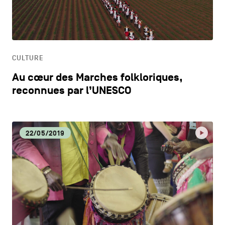
CONTACTEZ-NOUS
secondaire
CM
MENTIONS LÉGALES
CULTURE
COOKIES POLICY
CULTURE
Au cœur des Marches folkloriques,
POLITIQUE VIE PRIVÉE
DÉCOUVERTE
reconnues par l’UNESCO
Facebook
Instagram
Youtube
LinkedIn
DYNAMISME ÉCONOMIQUE
22/05/2019
FR
NL
EN
ECOLOGIE
EDUCATION