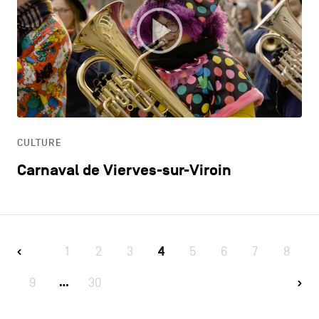
CULTURE
Carnaval de Vierves-sur-Viroin
1
2
3
4
5
6
7
8
9
30
…