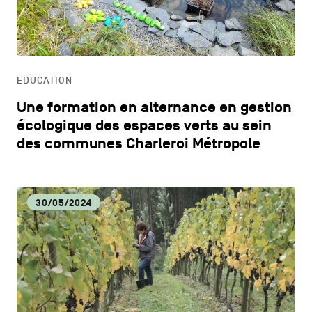
CONTACTEZ-NOUS
secondaire
CM
MENTIONS LÉGALES
CULTURE
COOKIES POLICY
EDUCATION
Une formation en alternance en gestion
POLITIQUE VIE PRIVÉE
DÉCOUVERTE
écologique des espaces verts au sein
des communes Charleroi Métropole
Facebook
Instagram
Youtube
LinkedIn
DYNAMISME ÉCONOMIQUE
30/05/2024
FR
NL
EN
ECOLOGIE
EDUCATION