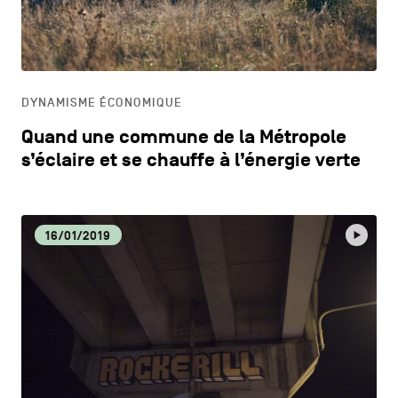
CONTACTEZ-NOUS
secondaire
CM
MENTIONS LÉGALES
CULTURE
COOKIES POLICY
DYNAMISME ÉCONOMIQUE
Quand une commune de la Métropole
POLITIQUE VIE PRIVÉE
DÉCOUVERTE
s’éclaire et se chauffe à l’énergie verte
Facebook
Instagram
Youtube
LinkedIn
DYNAMISME ÉCONOMIQUE
16/01/2019
FR
NL
EN
ECOLOGIE
EDUCATION