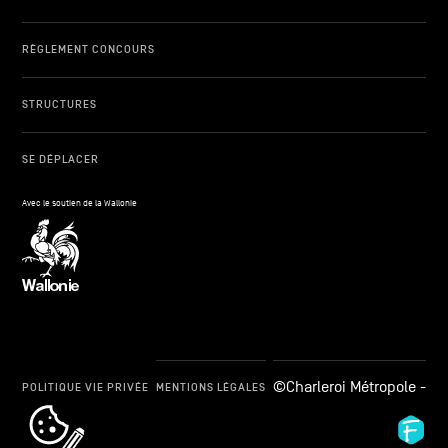
RÈGLEMENT CONCOURS
STRUCTURES
SE DÉPLACER
Avec le soutien de la Wallonie
©Charleroi Métropole -
POLITIQUE VIE PRIVÉE
MENTIONS LÉGALES
cookie_notice_link
Fid