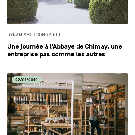
CONTACTEZ-NOUS
secondaire
CM
MENTIONS LÉGALES
CULTURE
COOKIES POLICY
DYNAMISME ÉCONOMIQUE
Une journée à l’Abbaye de Chimay, une
POLITIQUE VIE PRIVÉE
DÉCOUVERTE
entreprise pas comme les autres
Facebook
Instagram
Youtube
LinkedIn
DYNAMISME ÉCONOMIQUE
22/01/2019
FR
NL
EN
ECOLOGIE
EDUCATION