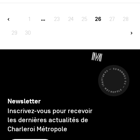
1
23
24
25
26
27
28
…
29
30
CHARLEROI MÉTROPOLE — 30 COMMUNES —
Newsletter
Inscrivez-vous pour recevoir
les dernières actualités de
Charleroi Métropole