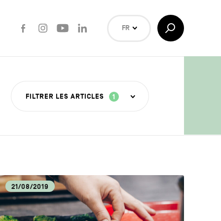
Facebook
Instagram
Youtube
LinkedIn
Afficher/Masquer
FR
la
Recherche
NL
EN
Rechercher
FILTRER LES ARTICLES
1
ISANAT
21/08/2019
OUVERTE