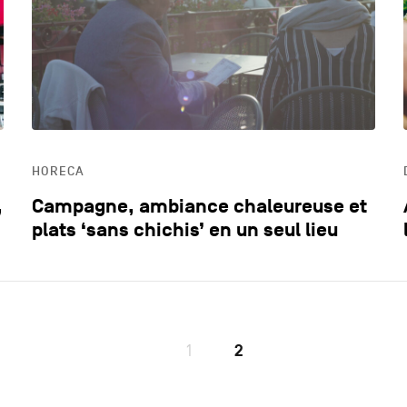
DYNAMISME ÉCONOMIQUE
ECO
EDUCATION
HOR
HORECA
LIFESTYLE
,
Campagne, ambiance chaleureuse et
plats ‘sans chichis’ en un seul lieu
1
2