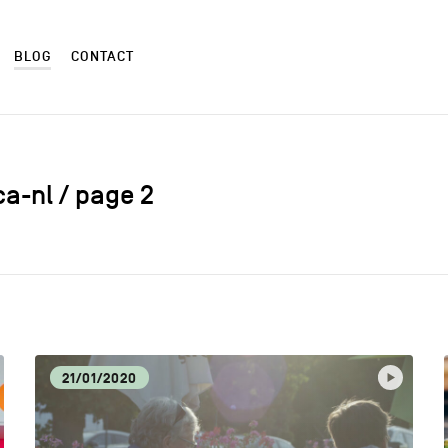
BLOG
CONTACT
ca-nl / page 2
ALIMENTATION LOCALE
ART
AUTRES
CM
21/01/2020
CULTURE
DÉC