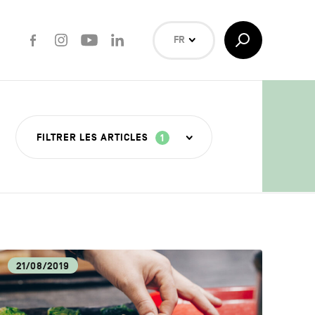
Facebook
Instagram
Youtube
LinkedIn
Afficher/Masquer
FR
la
Recherche
NL
EN
Rechercher
FILTRER LES ARTICLES
1
ISANAT
21/08/2019
OUVERTE