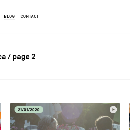
BLOG
CONTACT
ca / page 2
ALIMENTATION LOCALE
ART
AUTRES
CM
21/01/2020
CULTURE
DÉC