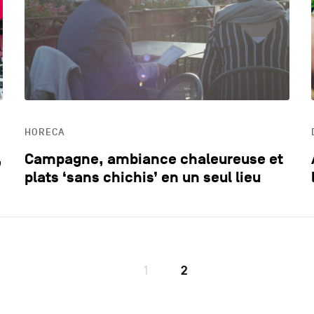
DYNAMISME ÉCONOMIQUE
ECO
EDUCATION
HOR
HORECA
LIFESTYLE
,
Campagne, ambiance chaleureuse et
plats ‘sans chichis’ en un seul lieu
1
2