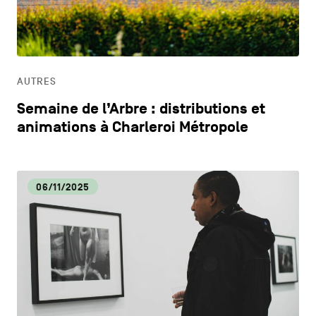
CONTACTEZ-NOUS
secondaire
CM
MENTIONS LÉGALES
CULTURE
COOKIES POLICY
AUTRES
Semaine de l’Arbre : distributions et
POLITIQUE VIE PRIVÉE
DÉCOUVERTE
animations à Charleroi Métropole
Facebook
Instagram
Youtube
LinkedIn
DYNAMISME ÉCONOMIQUE
06/11/2025
FR
NL
EN
ECOLOGIE
EDUCATION