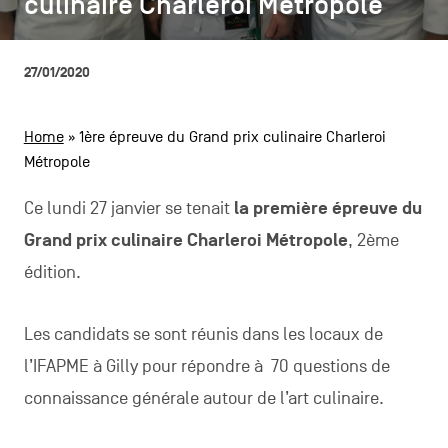
culinaire Charleroi Métropole
culinaire Charleroi Métropole
CONTACTEZ-NOUS
secondaire
MENTIONS LÉGALES
27/01/2020
COOKIES POLICY
Home
»
1ère épreuve du Grand prix culinaire Charleroi
Métropole
POLITIQUE VIE PRIVÉE
Facebook
Instagram
Youtube
LinkedIn
Ce lundi 27 janvier se tenait
la première épreuve du
Grand prix culinaire Charleroi Métropole
, 2ème
édition.
FR
NL
EN
Les candidats se sont réunis dans les locaux de
l’IFAPME à Gilly pour répondre à 70 questions de
connaissance générale autour de l’art culinaire.