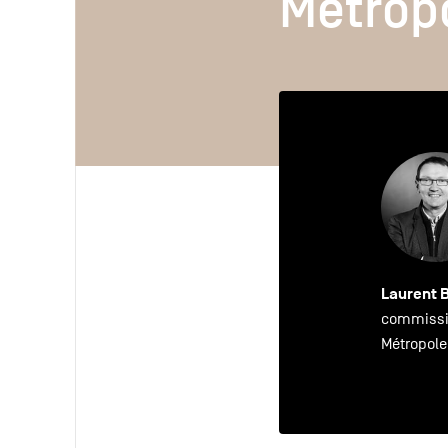
Métrop
Métrop
Laurent 
commissio
Métropole