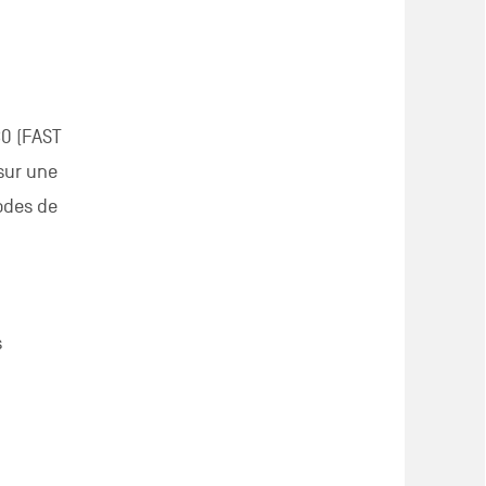
30 (FAST
 sur une
odes de
s