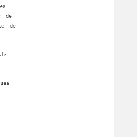
des
s – de
sein de
 la
.
ques