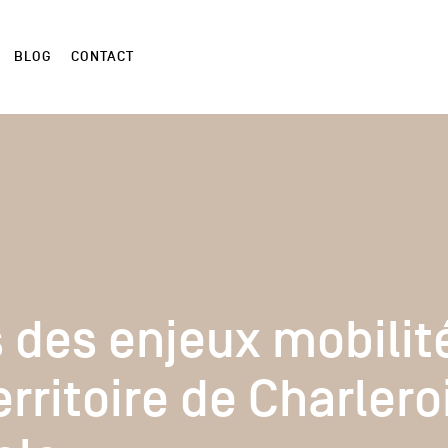
BLOG
CONTACT
 des enjeux mobilit
 des enjeux mobilit
erritoire de Charlero
erritoire de Charlero