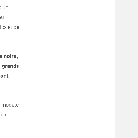
c un
ou
ics et de
s noirs,
s grands
sont
t modale
our