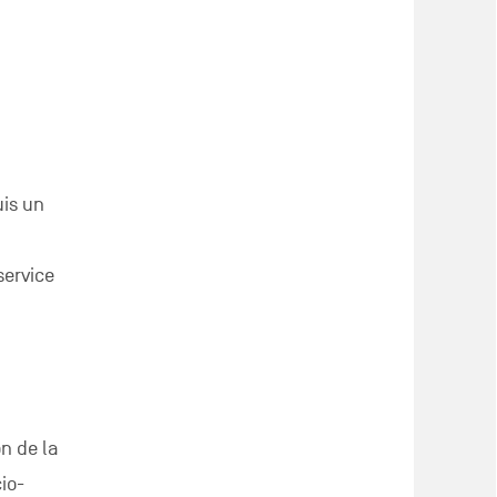
uis un
service
on de la
io-