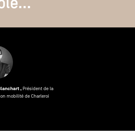
ole…
ole…
Blanchart
Président de la
n mobilité de Charleroi