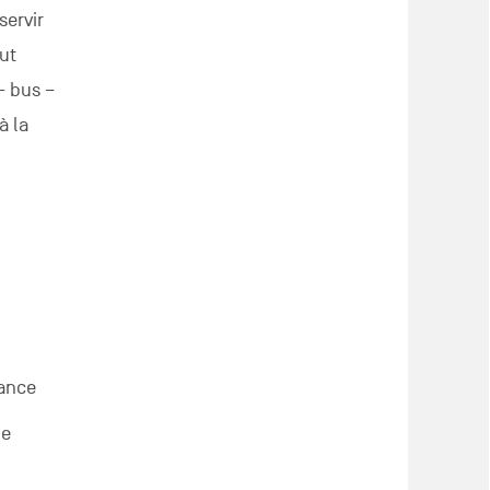
servir
aut
– bus –
à la
rance
ue