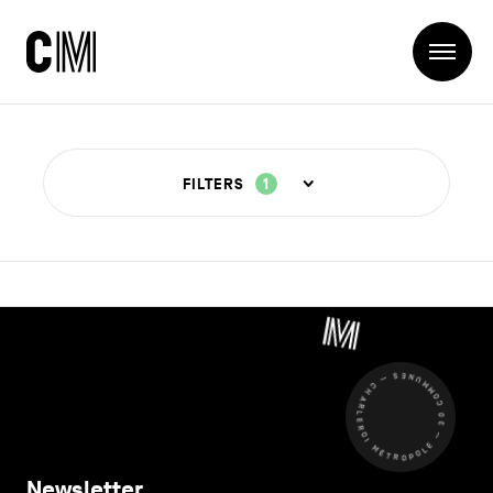
Charleroi
Me
Métropole
Zoeken
Zoeken
Ontdekken
Hoofdnavigatie
De Metropool
FILTERS
1
Alle
artikelen :
De Metropool
Projets
Structures
cm
AMBACHTEN
Entreprendre
/
Ontdekken
Manger local
pagina
Se déplacer
CHARLEROI MÉTROPOLE — 30 COMMUNES —
ANDERE
6
Contact
Se former
Visiter
CM
Secundaire
Newsletter