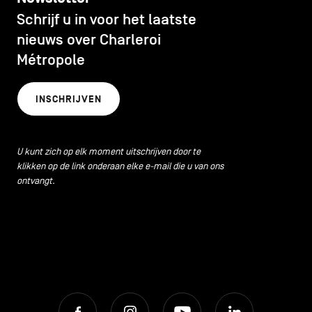
CONTACT
navigatie
Schrijf u in voor het laatste
CULTUUR
nieuws over Charleroi
ALGEMENE VOORWAARDEN
Métropole
ECONOMISCHE DYNAMIEK
COOKIEBELEID
INSCHRIJVEN
PRIVACYBELEID
HORECA
Facebook
Instagram
Youtube
LinkedIn
U kunt zich op elk moment uitschrijven door te
klikken op de link onderaan elke e-mail die u van ons
LIFESTYLE
ontvangt.
NL
EN
FR
LOKALE VOEDINGSPRODUCTEN
MILIEU
Facebook
Instagram
Youtube
LinkedIn