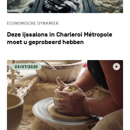
ONDERWIJS
ECONOMISCHE DYNAMIEK
ONTDEKKEN
Deze ijssalons in Charleroi Métropole
moet u geprobeerd hebben
03/07/2020