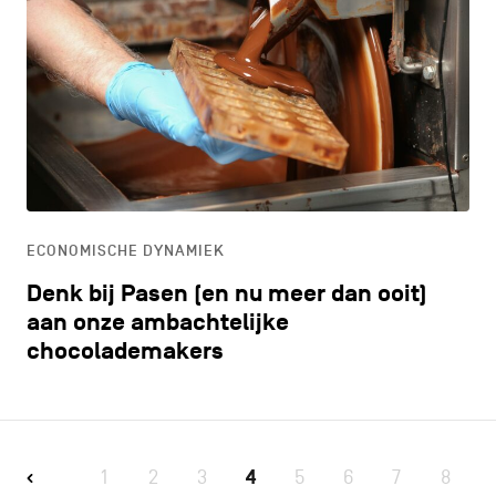
ECONOMISCHE DYNAMIEK
Denk bij Pasen (en nu meer dan ooit)
aan onze ambachtelijke
chocolademakers
1
2
3
4
5
6
7
8