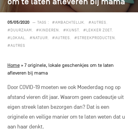
om te laten afleveren bij mama
om te laten afleveren bij mama
CONTACT
navigatie
ALGEMENE VOORWAARDEN
05/05/2020
— TAGS :
#AMBACHTELIJK
#AUTRES
#DUURZAAM
#KINDEREN
#KUNST
#LEKKER ZOET
COOKIEBELEID
#LOKAAL
#NATUUR
#AUTRES
#STREEKPRODUCTEN
#AUTRES
PRIVACYBELEID
Facebook
Instagram
Youtube
LinkedIn
Home
»
7 originele, lokale geschenkjes om te laten
afleveren bij mama
Door COVID-19 moeten we ook Moederdag nog op
NL
EN
FR
afstand vieren dit jaar. Waarom geen cadeautje uit
eigen streek laten bezorgen dan? Dat is een
originele en veilige manier om te laten weten dat u
aan haar denkt.