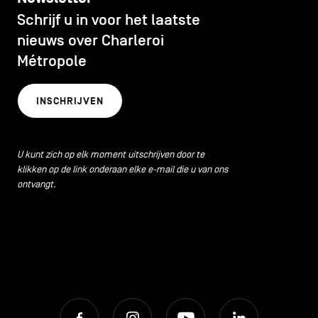
CONTACT
navigatie
Schrijf u in voor het laatste
CULTUUR
nieuws over Charleroi
ALGEMENE VOORWAARDEN
Métropole
ECONOMISCHE DYNAMIEK
COOKIEBELEID
INSCHRIJVEN
PRIVACYBELEID
HORECA
Facebook
Instagram
Youtube
LinkedIn
U kunt zich op elk moment uitschrijven door te
klikken op de link onderaan elke e-mail die u van ons
LIFESTYLE
ontvangt.
NL
EN
FR
LOKALE VOEDINGSPRODUCTEN
MILIEU
Facebook
Instagram
Youtube
LinkedIn