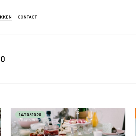
EKKEN
CONTACT
10
AMBACHTEN
AND
CM
CUL
14/10/2020
ECONOMISCHE DYNAMIEK
HOR