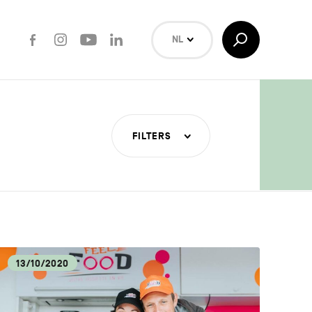
Facebook
Instagram
Youtube
LinkedIn
Toggle
NL
Search
EN
FR
Zoeken
FILTERS
ERE
TUUR
13/10/2020
ECA