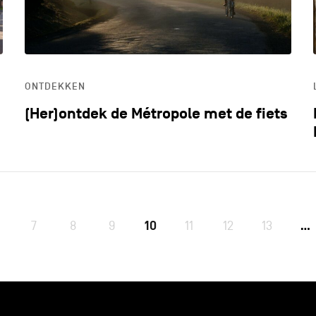
ONTDEKKEN
(Her)ontdek de Métropole met de fiets
7
8
9
10
11
12
13
…