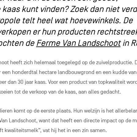
 kaas kunt vinden? Zoek dan niet verd
opole telt heel wat hoevewinkels. De
erkopen er hun producten rechtstree
zochten de
Ferme Van Landschoot
in R
ot heeft zich helemaal toegelegd op de zuivelproductie. 
er een honderdtal hectare landbouwgrond en een kudde van
er dan 30 jaar kaas. Voor een product van topkwaliteit word
koeien tot de verkoop van de kaas, aan alles gedacht.
ieren komt op de eerste plaats. Hun welzijn is het allerbelan
Van Landschoot, want dat heeft een directe impact op de m
 kwaliteitsmelk”, vat hij het in een zin samen.