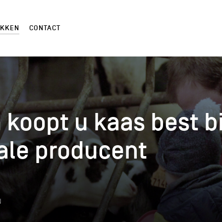
EKKEN
CONTACT
koopt u kaas best bi
koopt u kaas best bi
ale producent
ale producent
k
N