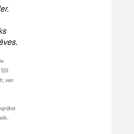
er.
ks
èves.
De
 120
t, van
grijkst
elk.