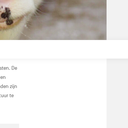
sten. De
ien
den zijn
tuur te