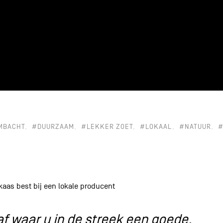
MBACHT
#DUURZAAM
#LEKKER ZOET
#LOKAAL
#NATUUR
#
aas best bij een lokale producent
af waar u in de streek een goede,