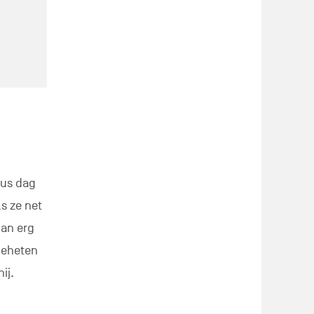
dus dag
s ze net
dan erg
geheten
ij.