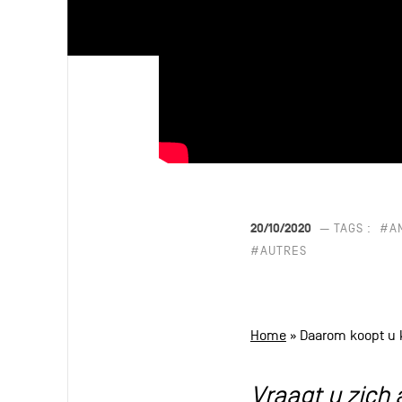
20/10/2020
— TAGS :
#A
#AUTRES
Home
»
Daarom koopt u k
Vraagt u zich 