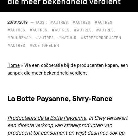
die meer bekendheid verdient
die meer bekendheid verdient
CONTACT
navigatie
ALGEMENE VOORWAARDEN
20/01/2019
— TAGS :
#AUTRES
#AUTRES
#AUTRES
#AUTRES
#AUTRES
#AUTRES
#AUTRES
#AUTRES
COOKIEBELEID
#DUURZAAM
#AUTRES
#NATUUR
#STREEKPRODUCTEN
#AUTRES
#ZOETIGHEDEN
PRIVACYBELEID
Facebook
Instagram
Youtube
LinkedIn
Home
»
Via een coöperatie bij de producenten kopen, een
aanpak die meer bekendheid verdient
NL
EN
FR
La Botte Paysanne, Sivry-Rance
Producteurs de la Botte Paysanne
, in Sivry verzekert
een directe verkoop van streekproducten van
producent tot consument en wijst daarmee ook op