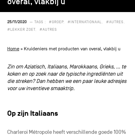
overal, vlakbij u
overal, vlakbij u
CONTACT
navigatie
ALGEMENE VOORWAARDEN
25/11/2020
— TAGS :
#GROEP
#INTERNATIONAAL
#AUTRES
#LEKKER ZOET
#AUTRES
COOKIEBELEID
Home
»
Kruideniers met producten van overal, vlakbij u
PRIVACYBELEID
Facebook
Instagram
Youtube
LinkedIn
Zin om Aziatisch, Italiaans, Marokkaans, Grieks, … te
koken en op zoek naar de typische ingrediënten uit
die streken? Dan hebben we een paar leuke adresjes
voor uw inventieve smaaktrip.
NL
EN
FR
Op zijn Italiaans
Charleroi Métropole heeft verschillende goede 100%