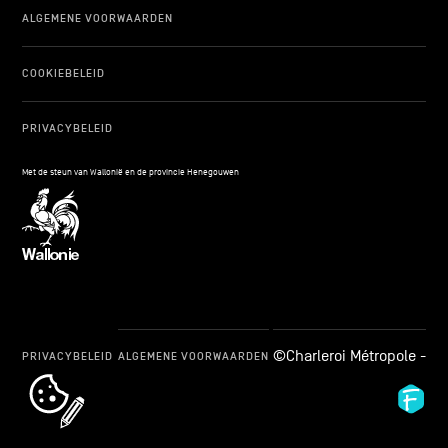
ALGEMENE VOORWAARDEN
COOKIEBELEID
PRIVACYBELEID
Met de steun van Wallonië en de provincie Henegouwen
©Charleroi Métropole -
PRIVACYBELEID
ALGEMENE VOORWAARDEN
cookie_notice_link
Fid
Ag
-