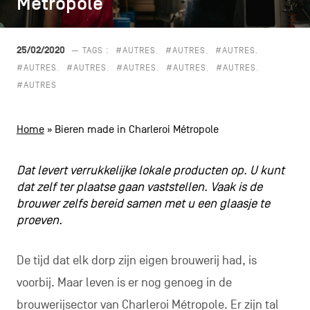
Métropole
Métropole
CONTACT
navigatie
ALGEMENE VOORWAARDEN
25/02/2020
— TAGS :
#AUTRES
#AUTRES
#AUTRES
#AUTRES
#AUTRES
#AUTRES
#AUTRES
#AUTRES
COOKIEBELEID
#AUTRES
PRIVACYBELEID
Home
»
Bieren made in Charleroi Métropole
Facebook
Instagram
Youtube
LinkedIn
Dat levert verrukkelijke lokale producten op. U kunt
dat zelf ter plaatse gaan vaststellen. Vaak is de
brouwer zelfs bereid samen met u een glaasje te
NL
EN
FR
proeven.
De tijd dat elk dorp zijn eigen brouwerij had, is
voorbij. Maar leven is er nog genoeg in de
brouwerijsector van Charleroi Métropole. Er zijn tal