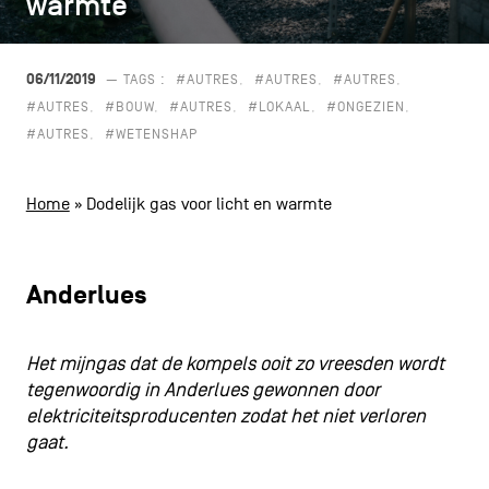
warmte
warmte
CONTACT
navigatie
ALGEMENE VOORWAARDEN
06/11/2019
— TAGS :
#AUTRES
#AUTRES
#AUTRES
#AUTRES
#BOUW
#AUTRES
#LOKAAL
#ONGEZIEN
COOKIEBELEID
#AUTRES
#WETENSHAP
PRIVACYBELEID
Home
»
Dodelijk gas voor licht en warmte
Facebook
Instagram
Youtube
LinkedIn
Anderlues
NL
EN
FR
Het mijngas dat de kompels ooit zo vreesden wordt
tegenwoordig in Anderlues gewonnen door
elektriciteitsproducenten zodat het niet verloren
gaat.