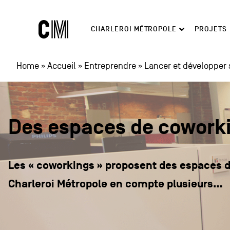
Charleroi
Navigation
CHARLEROI MÉTROPOLE
PROJETS
Métropole
principale
Rechercher
Home
»
Accueil
»
Entreprendre
»
Lancer et développer 
Des espaces de cowork
Les « coworkings » proposent des espaces de
Charleroi Métropole en compte plusieurs…