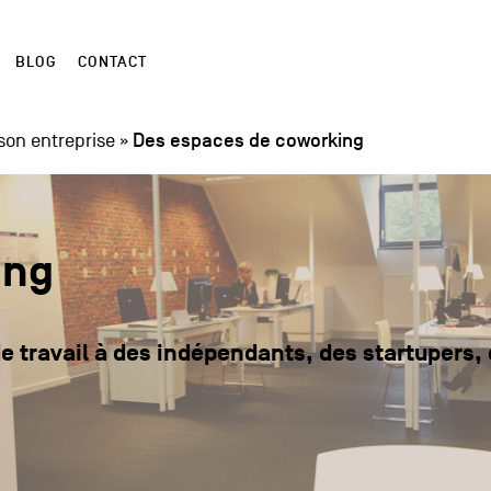
BLOG
CONTACT
Des espaces de coworking
son entreprise
»
ing
 travail à des indépendants, des startupers, d