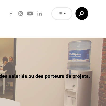
Facebook
Instagram
Youtube
LinkedIn
Afficher/Masquer
FR
la
Recherche
NL
EN
Rechercher
es salariés ou des porteurs de projets.