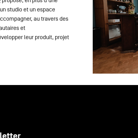
y
propose, en plus d’une
 un studio et un espace
d’accompagner, au travers des
utaires et
évelopper leur produit, projet
letter