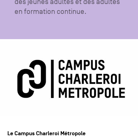
des jeunes adultes et des adultes
CONTACTEZ-NOUS
secondaire
en formation continue.
MENTIONS LÉGALES
COOKIES POLICY
POLITIQUE VIE PRIVÉE
Facebook
Instagram
Youtube
LinkedIn
FR
NL
EN
Le Campus Charleroi Métropole