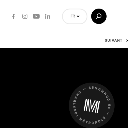
Facebook
Instagram
Youtube
LinkedIn
Afficher/Masquer
FR
la
Recherche
NL
EN
SUIVANT
Rechercher
CHARLEROI MÉTROPOLE — 30 COMMUNES —