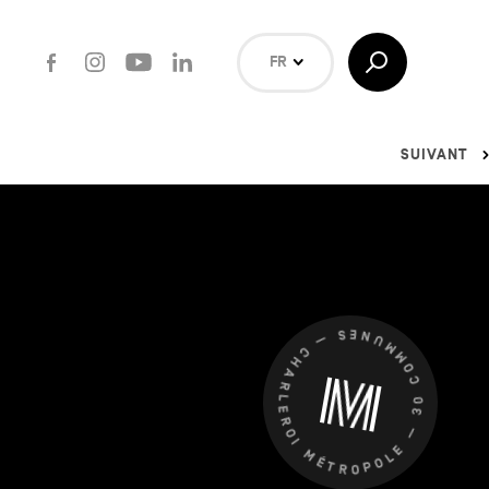
Facebook
Instagram
Youtube
LinkedIn
Afficher/Masquer
FR
la
Recherche
NL
EN
SUIVANT
Rechercher
CHARLEROI MÉTROPOLE — 30 COMMUNES —