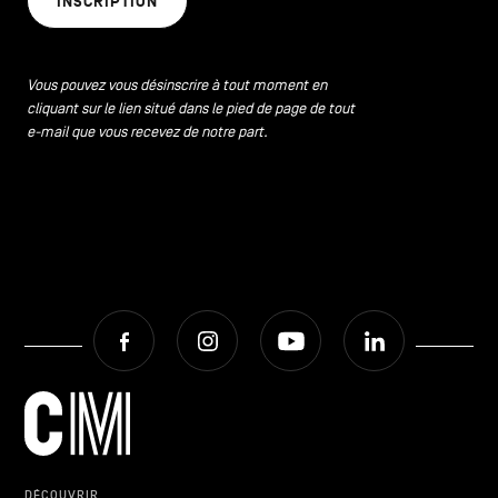
INSCRIPTION
CONTACTEZ-NOUS
secondaire
MENTIONS LÉGALES
Vous pouvez vous désinscrire à tout moment en
cliquant sur le lien situé dans le pied de page de tout
COOKIES POLICY
e-mail que vous recevez de notre part.
POLITIQUE VIE PRIVÉE
Facebook
Instagram
Youtube
LinkedIn
Facebook
Instagram
Youtube
LinkedIn
FR
NL
EN
DÉCOUVRIR