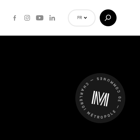
Facebook
Instagram
Youtube
LinkedIn
Afficher/Masquer
FR
la
Recherche
NL
EN
Rechercher
CHARLEROI MÉTROPOLE — 30 COMMUNES —