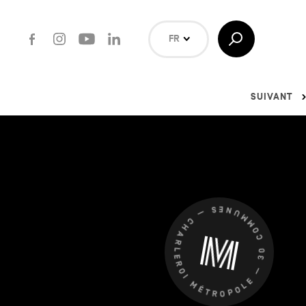
Facebook
Instagram
Youtube
LinkedIn
Afficher/Masquer
FR
la
Recherche
NL
EN
SUIVANT
Rechercher
CHARLEROI MÉTROPOLE — 30 COMMUNES —