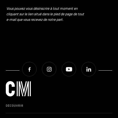
CONTACTEZ-NOUS
secondaire
Vous pouvez vous désinscrire à tout moment en
cliquant sur le lien situé dans le pied de page de tout
MENTIONS LÉGALES
e-mail que vous recevez de notre part.
COOKIES POLICY
POLITIQUE VIE PRIVÉE
Facebook
Instagram
Youtube
LinkedIn
Facebook
Instagram
Youtube
LinkedIn
FR
NL
EN
DÉCOUVRIR