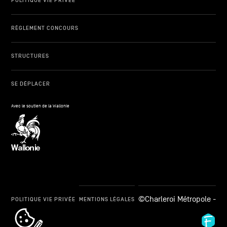
POLITIQUE VIE PRIVÉE
RÈGLEMENT CONCOURS
STRUCTURES
SE DÉPLACER
Avec le soutien de la Wallonie
©Charleroi Métropole -
POLITIQUE VIE PRIVÉE
MENTIONS LÉGALES
cookie_notice_link
Fid