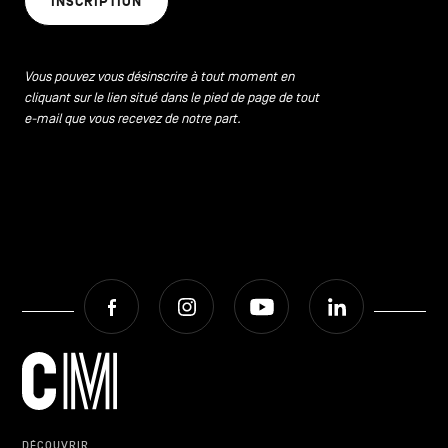
INSCRIPTION
CONTACTEZ-NOUS
secondaire
MENTIONS LÉGALES
Vous pouvez vous désinscrire à tout moment en
cliquant sur le lien situé dans le pied de page de tout
COOKIES POLICY
e-mail que vous recevez de notre part.
POLITIQUE VIE PRIVÉE
Facebook
Instagram
Youtube
LinkedIn
Facebook
Instagram
Youtube
LinkedIn
FR
NL
EN
DÉCOUVRIR