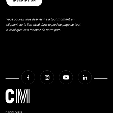
INSCRIPTION
CONTACTEZ-NOUS
secondaire
MENTIONS LÉGALES
Vous pouvez vous désinscrire à tout moment en
cliquant sur le lien situé dans le pied de page de tout
COOKIES POLICY
e-mail que vous recevez de notre part.
POLITIQUE VIE PRIVÉE
Facebook
Instagram
Youtube
LinkedIn
Facebook
Instagram
Youtube
LinkedIn
FR
NL
EN
DÉCOUVRIR