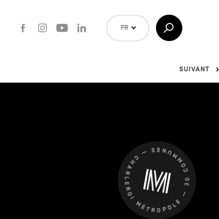
Facebook
Instagram
Youtube
LinkedIn
Afficher/Masquer
FR
la
Recherche
NL
EN
SUIVANT
Rechercher
CHARLEROI MÉTROPOLE — 30 COMMUNES —