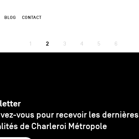
BLOG
CONTACT
1
2
3
4
5
6
letter
ivez-vous pour recevoir les dernières
lités de Charleroi Métropole