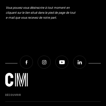
CONTACTEZ-NOUS
secondaire
Vous pouvez vous désinscrire à tout moment en
cliquant sur le lien situé dans le pied de page de tout
MENTIONS LÉGALES
e-mail que vous recevez de notre part.
COOKIES POLICY
POLITIQUE VIE PRIVÉE
Facebook
Instagram
Youtube
LinkedIn
Facebook
Instagram
Youtube
LinkedIn
FR
NL
EN
DÉCOUVRIR