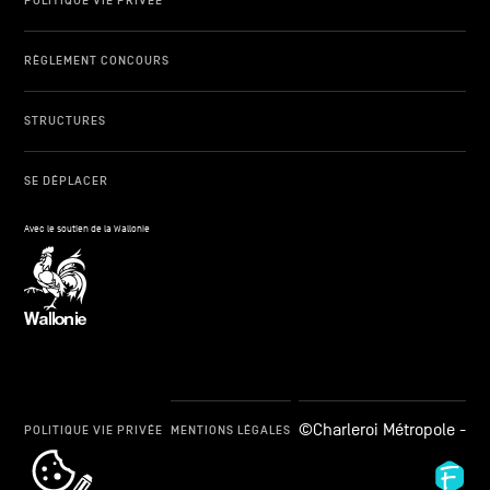
POLITIQUE VIE PRIVÉE
RÈGLEMENT CONCOURS
STRUCTURES
SE DÉPLACER
Avec le soutien de la Wallonie
©Charleroi Métropole -
POLITIQUE VIE PRIVÉE
MENTIONS LÉGALES
cookie_notice_link
Fid