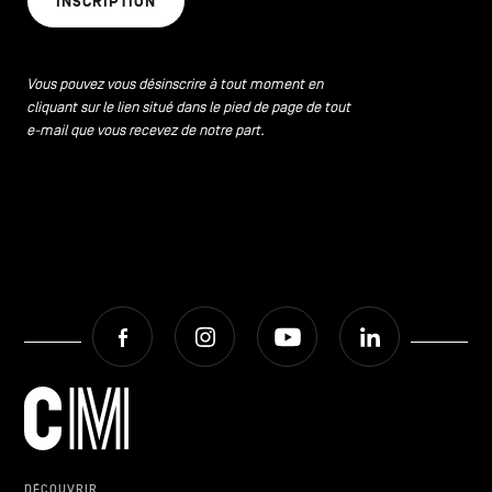
INSCRIPTION
CONTACTEZ-NOUS
secondaire
MENTIONS LÉGALES
Vous pouvez vous désinscrire à tout moment en
cliquant sur le lien situé dans le pied de page de tout
COOKIES POLICY
e-mail que vous recevez de notre part.
POLITIQUE VIE PRIVÉE
Facebook
Instagram
Youtube
LinkedIn
Facebook
Instagram
Youtube
LinkedIn
FR
NL
EN
DÉCOUVRIR