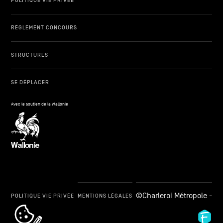
POLITIQUE VIE PRIVÉE
RÈGLEMENT CONCOURS
STRUCTURES
SE DÉPLACER
Avec le soutien de la Wallonie
©Charleroi Métropole -
POLITIQUE VIE PRIVÉE
MENTIONS LÉGALES
cookie_notice_link
Fid