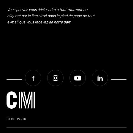
CONTACTEZ-NOUS
secondaire
Vous pouvez vous désinscrire à tout moment en
cliquant sur le lien situé dans le pied de page de tout
MENTIONS LÉGALES
e-mail que vous recevez de notre part.
COOKIES POLICY
POLITIQUE VIE PRIVÉE
Facebook
Instagram
Youtube
LinkedIn
Facebook
Instagram
Youtube
LinkedIn
FR
NL
EN
DÉCOUVRIR