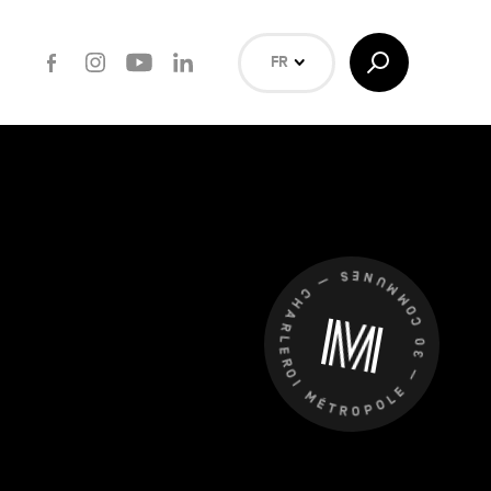
Facebook
Instagram
Youtube
LinkedIn
Afficher/Masquer
FR
la
Recherche
NL
EN
Rechercher
CHARLEROI MÉTROPOLE — 30 COMMUNES —