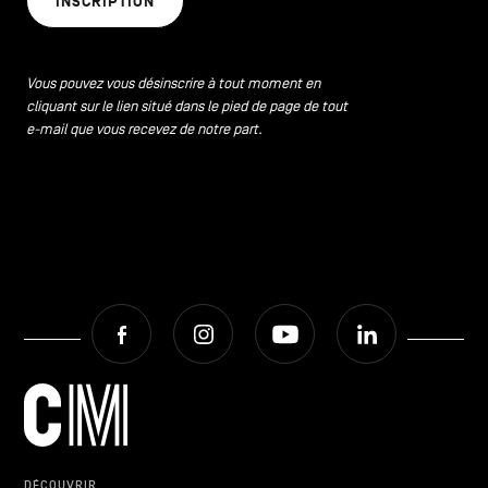
INSCRIPTION
CONTACTEZ-NOUS
secondaire
MENTIONS LÉGALES
Vous pouvez vous désinscrire à tout moment en
cliquant sur le lien situé dans le pied de page de tout
COOKIES POLICY
e-mail que vous recevez de notre part.
POLITIQUE VIE PRIVÉE
Facebook
Instagram
Youtube
LinkedIn
Facebook
Instagram
Youtube
LinkedIn
FR
NL
EN
DÉCOUVRIR