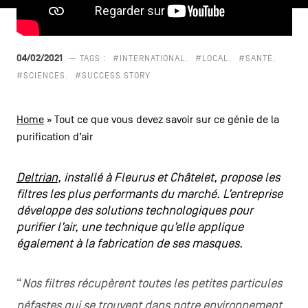
CONTACTEZ-NOUS
secondaire
MENTIONS LÉGALES
04/02/2021
— TAGS :
#INTERNATIONAL
#LOCAL
#SANTÉ
#SCIENCES
#SUCCESS STORY
COOKIES POLICY
POLITIQUE VIE PRIVÉE
Home
»
Tout ce que vous devez savoir sur ce génie de la
purification d’air
Facebook
Instagram
Youtube
LinkedIn
Deltrian
, installé à Fleurus et Châtelet, propose les
filtres les plus performants du marché. L’entreprise
FR
NL
EN
développe des solutions technologiques pour
purifier l’air, une technique qu’elle applique
également à la fabrication de ses masques.
“
Nos filtres récupèrent toutes les petites particules
néfastes qui se trouvent dans notre environnement.