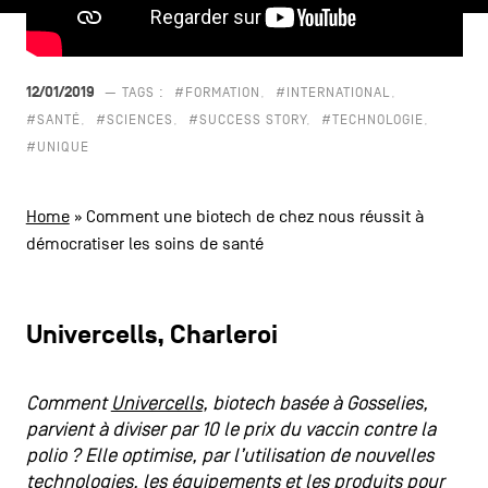
CONTACTEZ-NOUS
secondaire
MENTIONS LÉGALES
12/01/2019
— TAGS :
#FORMATION
#INTERNATIONAL
#SANTÉ
#SCIENCES
#SUCCESS STORY
#TECHNOLOGIE
COOKIES POLICY
#UNIQUE
POLITIQUE VIE PRIVÉE
Home
»
Comment une biotech de chez nous réussit à
Facebook
Instagram
Youtube
LinkedIn
démocratiser les soins de santé
FR
NL
EN
Univercells, Charleroi
Comment
Univercells
, biotech basée à Gosselies,
parvient à diviser par 10 le prix du vaccin contre la
polio ? Elle optimise, par l’utilisation de nouvelles
technologies, les équipements et les produits pour