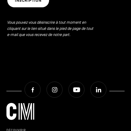
INSCRIPTION
CONTACTEZ-NOUS
secondaire
MENTIONS LÉGALES
Vous pouvez vous désinscrire à tout moment en
cliquant sur le lien situé dans le pied de page de tout
COOKIES POLICY
e-mail que vous recevez de notre part.
POLITIQUE VIE PRIVÉE
Facebook
Instagram
Youtube
LinkedIn
Facebook
Instagram
Youtube
LinkedIn
FR
NL
EN
DÉCOUVRIR