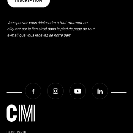
INSCRIPTION
CONTACTEZ-NOUS
secondaire
MENTIONS LÉGALES
Vous pouvez vous désinscrire à tout moment en
cliquant sur le lien situé dans le pied de page de tout
COOKIES POLICY
e-mail que vous recevez de notre part.
POLITIQUE VIE PRIVÉE
Facebook
Instagram
Youtube
LinkedIn
Facebook
Instagram
Youtube
LinkedIn
FR
NL
EN
DÉCOUVRIR